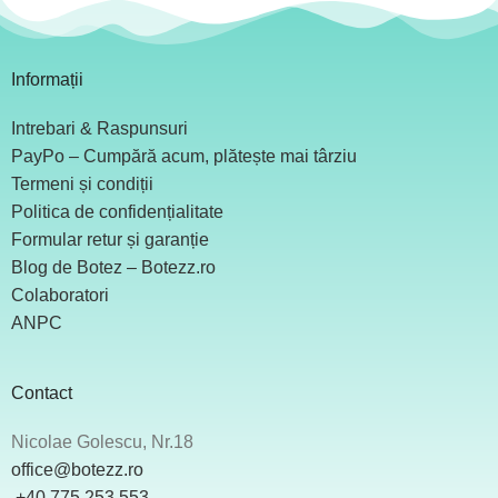
Informații
Intrebari & Raspunsuri
PayPo – Cumpără acum, plătește mai târziu
Termeni și condiții
Politica de confidențialitate
Formular retur și garanție
Blog de Botez – Botezz.ro
Colaboratori
ANPC
Contact
Nicolae Golescu, Nr.18
office@botezz.ro
+40 775 253 553