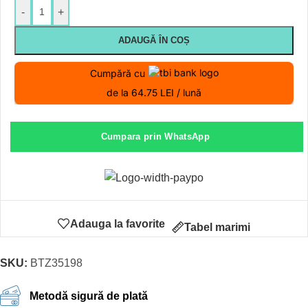
-
+
ADAUGĂ ÎN COȘ
Cumpără cu
de la 64.75 LEI / lună
Cumpara prin WhatsApp
Adauga la favorite
Tabel marimi
SKU:
BTZ35198
Metodă sigură de plată