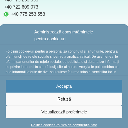
‪ +40 722 609 073
+40 775 253 553
Administrează consimțămintele
pentru cookie-uri
BotezZ.ro
2025 Created by
I
MCreative.ro
Folosim cookie-uri pentru a personaliza conținutul și anunțurile, pentru a
oferi funcții de rețele sociale și pentru a analiza traficul. De asemenea, le
oferim partenerilor de rețele sociale, de publicitate și de analize informații
cu privire la modul în care folosiți site-ul nostru. Aceștia le pot combina cu
În perioada 10-16 august suntem în concediu.
alte informații oferite de dvs. sau culese în urma folosirii serviciilor lor. În
cazul în care alegeți să continuați să utilizați website-ul nostru, sunteți de
Comenzile plasate în această perioadă vor fi
acord cu utilizarea modulelor noastre cookie.
procesate și expediate începând cu 18 august.
Vă
Acceptă
mulțumim pentru înțelegere și vă așteptăm cu drag!
Refuză
Vizualizează preferințele
Rochita Botez Alba
ALEGE
219
lei
Andreea
Politica cookies
Politica de confidențialitate
OPȚIUNEA