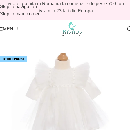
Livrare gratuita in Romania la comenzile de peste 700 ron.
Skip to navigation
Livram in 23 tari din Europa.
Skip to main content
MENIU
Prima pagină
/
Magazin
/
Reduceri botez
/
Reduceri botez fetite
STOC EPUIZAT