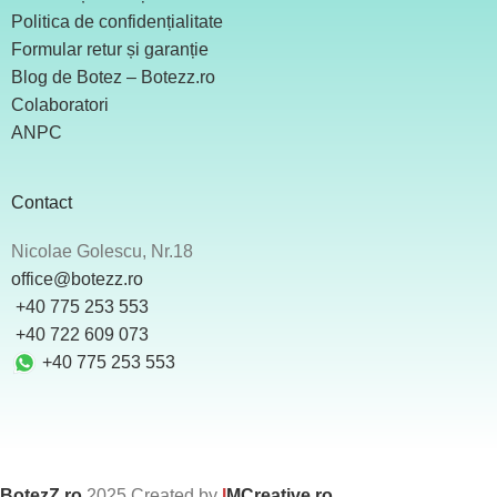
Politica de confidențialitate
Formular retur și garanție
Blog de Botez – Botezz.ro
Colaboratori
ANPC
Contact
Nicolae Golescu, Nr.18
office@botezz.ro
+40 775 253 553
‪ +40 722 609 073
+40 775 253 553
BotezZ.ro
2025 Created by
I
MCreative.ro