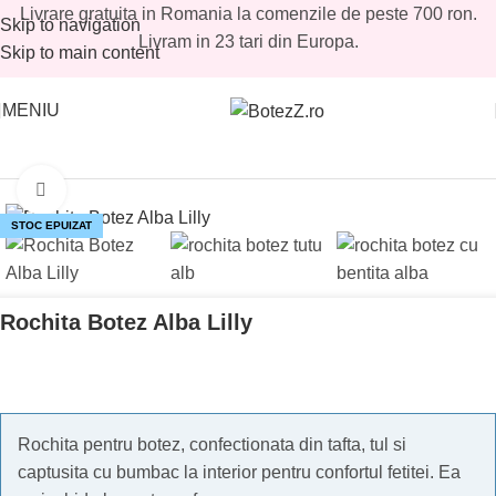
Livrare gratuita in Romania la comenzile de peste 700 ron.
Skip to navigation
Livram in 23 tari din Europa.
Skip to main content
MENIU
Prima pagină
/
Magazin
/
Reduceri botez
/
Reduceri botez fetite
Mărește imaginea
STOC EPUIZAT
Rochita Botez Alba Lilly
Rochita pentru botez, confectionata din tafta, tul si
captusita cu bumbac la interior pentru confortul fetitei. Ea