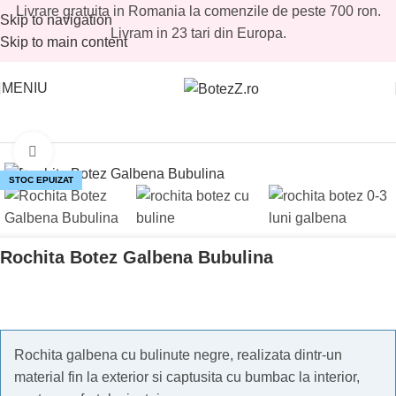
Livrare gratuita in Romania la comenzile de peste 700 ron.
Skip to navigation
Livram in 23 tari din Europa.
Skip to main content
MENIU
Prima pagină
/
Magazin
/
Reduceri botez
/
Reduceri botez fetite
Mărește imaginea
STOC EPUIZAT
Rochita Botez Galbena Bubulina
Rochita galbena cu bulinute negre, realizata dintr-un
material fin la exterior si captusita cu bumbac la interior,