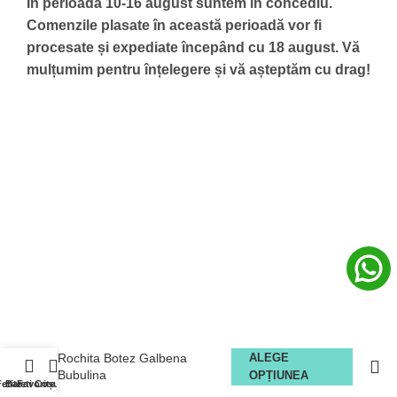
În perioada 10-16 august suntem în concediu.
Comenzile plasate în această perioadă vor fi
procesate și expediate începând cu 18 august.
Vă
mulțumim pentru înțelegere și vă așteptăm cu drag!
Rochita Botez Galbena
ALEGE
Bubulina
OPȚIUNEA
Fetite
Baieti
Favorite
Coșul meu