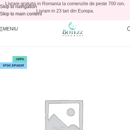
Livrare gratuita in Romania la comenzile de peste 700 ron.
Skip to navigation
Livram in 23 tari din Europa.
Skip to main content
MENIU
Prima pagină
/
Magazin
/
Tavite mot baieti
/
Seturi mot baieti
-100%
STOC EPUIZAT