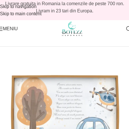
Livrare gratuita in Romania la comenzile de peste 700 ron.
Skip to navigation
Livram in 23 tari din Europa.
Skip to main content
MENIU
Prima pagină
/
Magazin
/
Tavite mot baieti
/
Tavite mot baieti promo