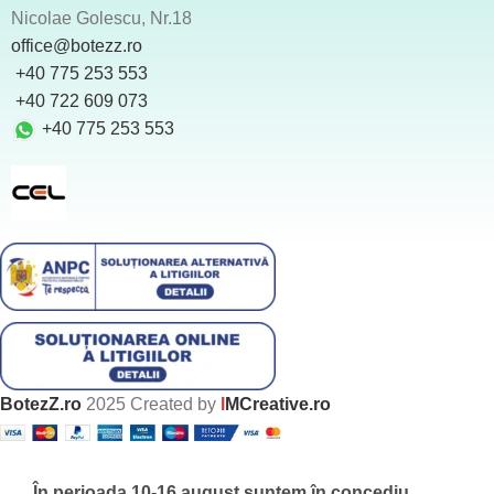
Nicolae Golescu, Nr.18
office@botezz.ro
+40 775 253 553
‪ +40 722 609 073
+40 775 253 553
BotezZ.ro
2025 Created by
I
MCreative.ro
În perioada 10-16 august suntem în concediu.