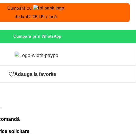
Cumpără cu
de la 42.25 LEI / lună
Cumpara prin WhatsApp
Adauga la favorite
ă
 comandă
ce solicitare