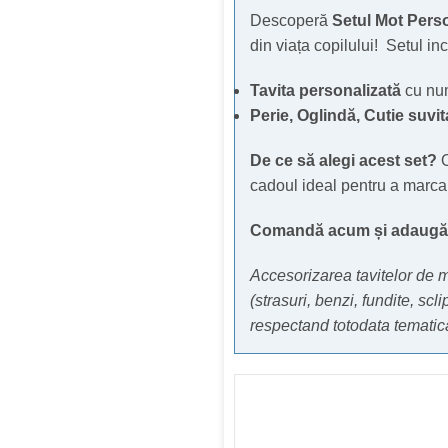
Descoperă
Setul Mot Perso
din viața copilului! Setul in
Tavita personalizată
cu nu
Perie,
Oglindă,
Cutie suvi
De ce să alegi acest set?
O
cadoul ideal pentru a marca
Comandă acum și adaugă u
Accesorizarea tavitelor de 
(strasuri, benzi, fundite, scli
respectand totodata tematica