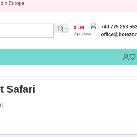
 din Europa.
+40 775 253 55
0
LEI
0
produse
office@botezz.
t Safari
t)