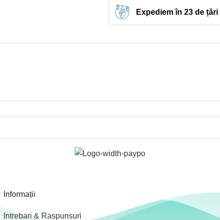
Expediem în 23 de țări
Informații
Intrebari & Raspunsuri