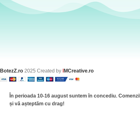
BotezZ.ro
2025 Created by
I
MCreative.ro
În perioada 10-16 august suntem în concediu.
Comenzile
și vă așteptăm cu drag!