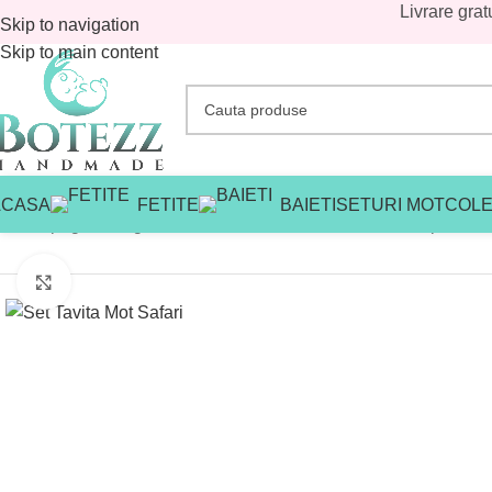
Livrare grat
Skip to navigation
Skip to main content
ACASA
FETITE
BAIETI
SETURI MOT
COLE
Prima pagină
/
Magazin
/
Tavite mot fetite
/
Tavite mot fetite promo
/
Mărește imaginea