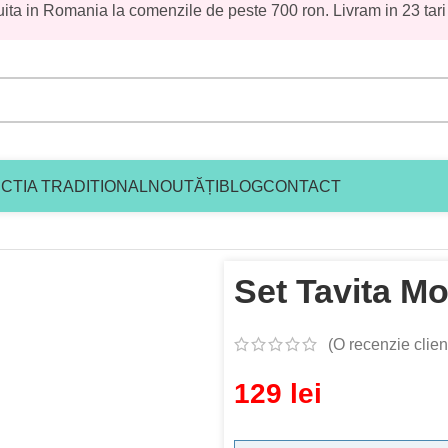
uita in Romania la comenzile de peste 700 ron. Livram in 23 tari
CTIA TRADITIONAL
NOUTĂȚI
BLOG
CONTACT
Set Tavita Mot Safari
Set Tavita Mo
(O recenzie clien
129
lei