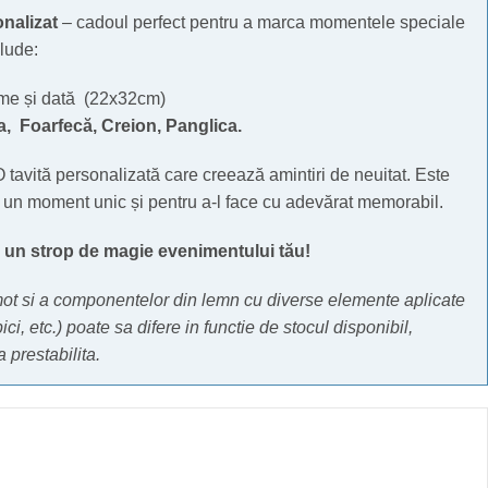
nalizat
– cadoul perfect pentru a marca momentele speciale
clude:
me și dată (22x32cm)
ta,
Foarfecă,
Creion, Panglica.
 tavită personalizată care creează amintiri de neuitat. Este
 un moment unic și pentru a-l face cu adevărat memorabil.
n strop de magie evenimentului tău!
mot si a componentelor din lemn cu diverse elemente aplicate
pici, etc.) poate sa difere in functie de stocul disponibil,
 prestabilita.