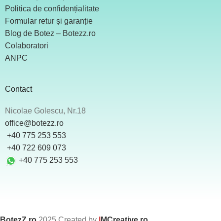
Politica de confidențialitate
Formular retur și garanție
Blog de Botez – Botezz.ro
Colaboratori
ANPC
Contact
Nicolae Golescu, Nr.18
office@botezz.ro
+40 775 253 553
‪ +40 722 609 073
+40 775 253 553
BotezZ.ro
2025 Created by
I
MCreative.ro