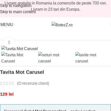
Livrare gratuita in Romania la comenzile de peste 700 ron.
Skip to navigation
Livram in 23 tari din Europa.
Skip to main content
MENIU
Prima pagină
/
Magazin
/
Tavite mot baieti
/
Tavite mot baieti promo
Mărește imaginea
Tavita Mot Carusel
(O recenzie client)
129
lei