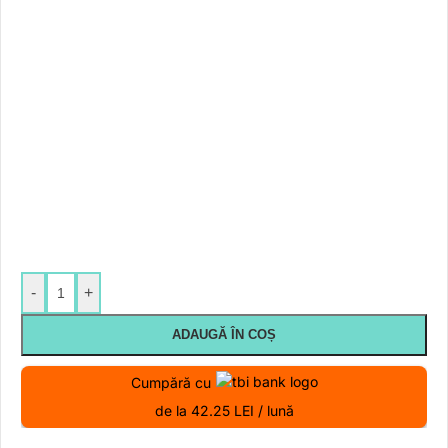
-
+
ADAUGĂ ÎN COȘ
Cumpără cu
de la 42.25 LEI / lună