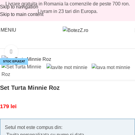
Livrare gratuita in Romania la comenzile de peste 700 ron.
Skip to navigation
Livram in 23 tari din Europa.
Skip to main content
MENIU
Prima pagină
/
Magazin
/
Tavite mot fetite
/
Seturi mot fetite
Mărește imaginea
STOC EPUIZAT
Set Turta Minnie Roz
179
lei
Setul mot este compus din:
-Tavita personalizata cu nume si data.