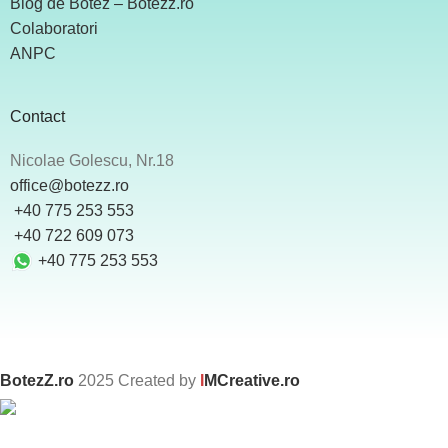
Blog de Botez – Botezz.ro
Colaboratori
ANPC
Contact
Nicolae Golescu, Nr.18
office@botezz.ro
+40 775 253 553
‪ +40 722 609 073
+40 775 253 553
BotezZ.ro
2025 Created by
I
MCreative.ro