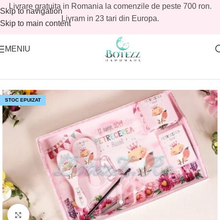
Livrare gratuita in Romania la comenzile de peste 700 ron.
Skip to navigation
Livram in 23 tari din Europa.
Skip to main content
MENIU
Prima pagină
/
Magazin
/
Tavite mot fetite
/
Seturi mot fetite
STOC EPUIZAT
Mărește imaginea