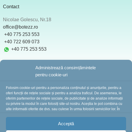
Contact
Nicolae Golescu, Nr.18
office@botezz.ro
+40 775 253 553
‪ +40 722 609 073
+40 775 253 553
Administrează consimțămintele
pentru cookie-uri
BotezZ.ro
2025 Created by
I
MCreative.ro
Folosim cookie-uri pentru a personaliza conținutul și anunțurile, pentru a
oferi funcții de rețele sociale și pentru a analiza traficul. De asemenea, le
oferim partenerilor de rețele sociale, de publicitate și de analize informații
cu privire la modul în care folosiți site-ul nostru. Aceștia le pot combina cu
În perioada 10-16 august suntem în concediu.
alte informații oferite de dvs. sau culese în urma folosirii serviciilor lor. În
cazul în care alegeți să continuați să utilizați website-ul nostru, sunteți de
Comenzile plasate în această perioadă vor fi
acord cu utilizarea modulelor noastre cookie.
procesate și expediate începând cu 18 august.
Vă
Acceptă
mulțumim pentru înțelegere și vă așteptăm cu drag!