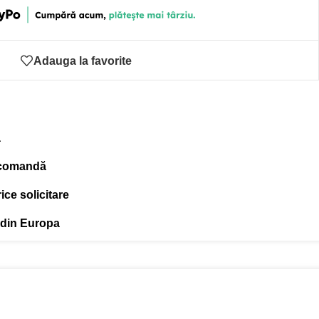
Adauga la favorite
ă
 comandă
ce solicitare
 din Europa