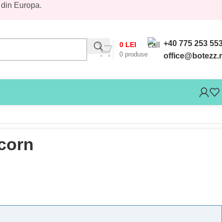
 din Europa.
+40 775 253 55
0
LEI
0
produse
office@botezz.
icorn