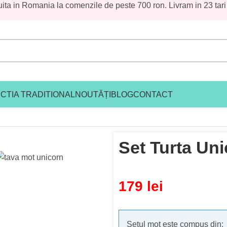
uita in Romania la comenzile de peste 700 ron. Livram in 23 tari
CTIA TRADITIONAL
NOUTĂȚI
BLOG
CONTACT
ta Unicorn
Set Turta Un
179
lei
Setul mot este compus din: