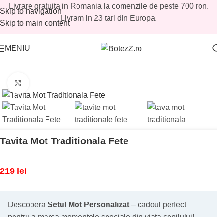
Livrare gratuita in Romania la comenzile de peste 700 ron.
Skip to navigation
Livram in 23 tari din Europa.
Skip to main content
MENIU
Prima pagină
/
Magazin
/
Tavite mot fetite
/
Seturi mot fetite
Mărește imaginea
Tavita Mot Traditionala Fete
219
lei
Descoperă
Setul Mot Personalizat
– cadoul perfect
pentru a marca momentele speciale din viața copilului!