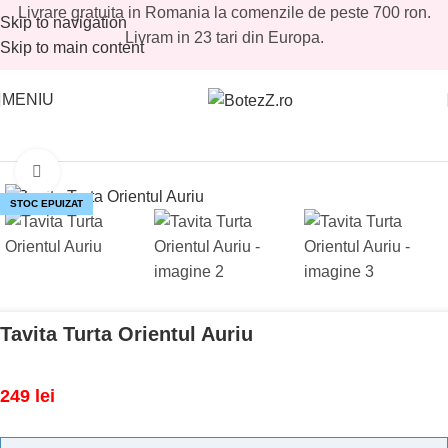
Livrare gratuita in Romania la comenzile de peste 700 ron.
Skip to navigation
Livram in 23 tari din Europa.
Skip to main content
MENIU
Prima pagină
/
Magazin
/
Tavite mot fetite
/
Seturi mot fetite
Mărește imaginea
STOC EPUIZAT
Tavita Turta Orientul Auriu
249
lei