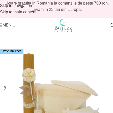
Livrare gratuita in Romania la comenzile de peste 700 ron.
Skip to navigation
Livram in 23 tari din Europa.
Skip to main content
MENIU
Prima pagină
/
Magazin
/
Avans
STOC EPUIZAT