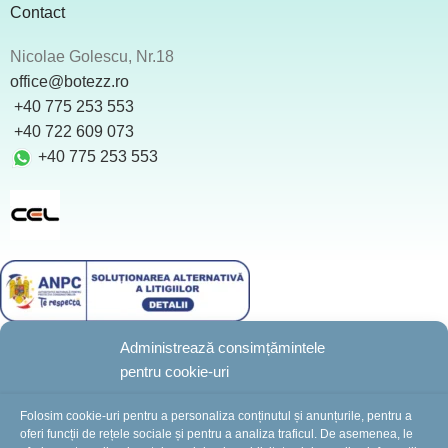
Contact
Nicolae Golescu, Nr.18
office@botezz.ro
+40 775 253 553
‪ +40 722 609 073
+40 775 253 553
Administrează consimțămintele
pentru cookie-uri
BotezZ.ro
2025 Created by
I
MCreative.ro
Folosim cookie-uri pentru a personaliza conținutul și anunțurile, pentru a
oferi funcții de rețele sociale și pentru a analiza traficul. De asemenea, le