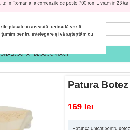
uita in Romania la comenzile de peste 700 ron. Livram in 23 tari
le plasate în această perioadă vor fi
țumim pentru înțelegere și vă așteptăm cu
IONAL
NOUTĂȚI
BLOG
CONTACT
Patura Botez
169
lei
Paturica unicat pentru botez