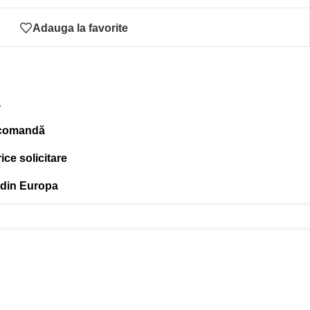
Adauga la favorite
ă
 comandă
ce solicitare
 din Europa