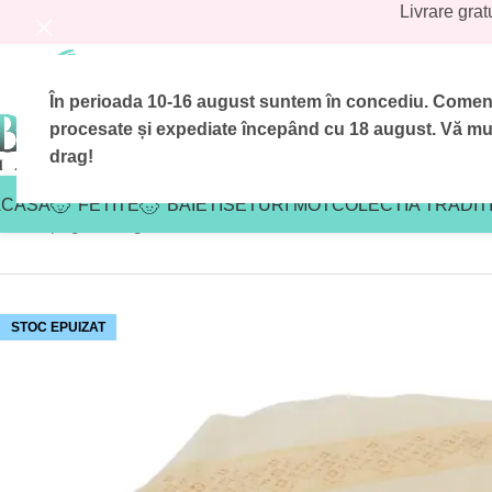
Livrare grat
În perioada 10-16 august suntem în concediu.
Comenzi
procesate și expediate începând cu 18 august.
Vă mul
drag!
ACASA
FETITE
BAIETI
SETURI MOT
COLECTIA TRADIT
Prima pagină
/
Magazin
/
Avans
/
Patura Botez Boabe de Grau
STOC EPUIZAT