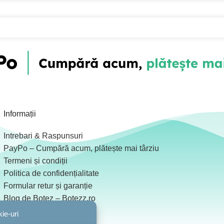
Informații
Intrebari & Raspunsuri
PayPo – Cumpără acum, plătește mai târziu
Termeni și condiții
Politica de confidențialitate
Formular retur și garanție
Blog de Botez – Botezz.ro
Colaboratori
ie-uri
ANPC