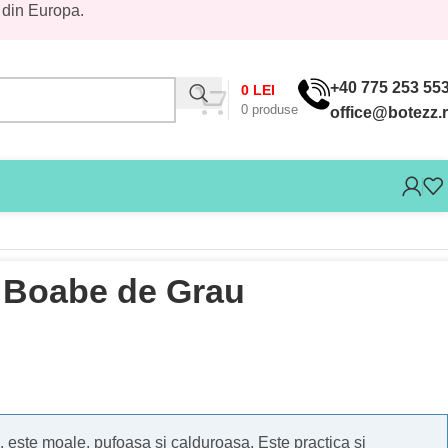
 din Europa.
+40 775 253 55
0
LEI
0
produse
office@botezz.
 Boabe de Grau
, este moale, pufoasa si calduroasa. Este practica si