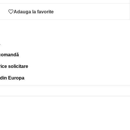
Adauga la favorite
ă
 comandă
ce solicitare
 din Europa