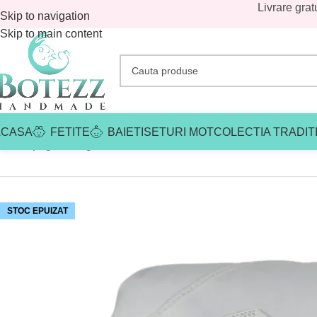
Livrare grat
Skip to navigation
Skip to main content
ACASA
FETITE
BAIETI
SETURI MOT
COLECTIA TRADIT
Prima pagină
/
Magazin
/
Avans
/
Patura Botez Fluturasul
STOC EPUIZAT