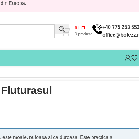
 din Europa.
+40 775 253 55
0
LEI
0
produse
office@botezz.
 Fluturasul
, este moale, pufoasa si calduroasa. Este practica si