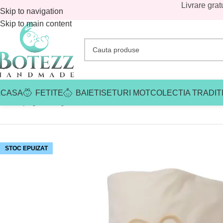
Livrare grat
Skip to navigation
Skip to main content
ACASA
FETITE
BAIETI
SETURI MOT
COLECTIA TRADIT
Prima pagină
/
Magazin
/
Avans
/
Paturica Botez Noroc Ivoire
STOC EPUIZAT