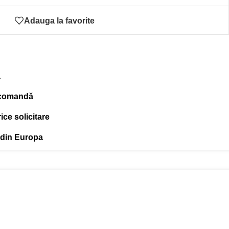
Adauga la favorite
ă
 comandă
ce solicitare
 din Europa