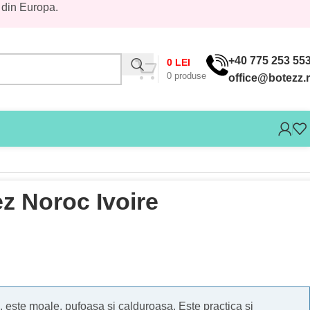
 din Europa.
+40 775 253 55
0
LEI
0
produse
office@botezz.
z Noroc Ivoire
, este moale, pufoasa si calduroasa. Este practica si