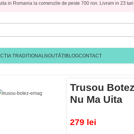
uita in Romania la comenzile de peste 700 ron. Livram in 23 tari
CTIA TRADITIONAL
NOUTĂȚI
BLOG
CONTACT
Nu Ma Uita
Trusou Botez 
Nu Ma Uita
279
lei