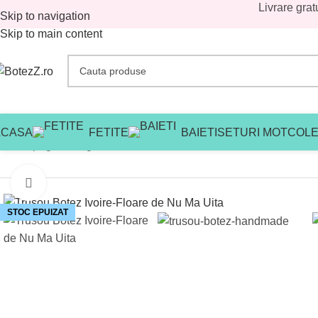
Livrare grat
Skip to navigation
Skip to main content
ACASA
FETITE
BAIETI
SETURI MOT
COLE
Prima pagină
/
Magazin
/
Avans
/
Trusou Botez Ivoire-Floare de 
Mărește imaginea
STOC EPUIZAT