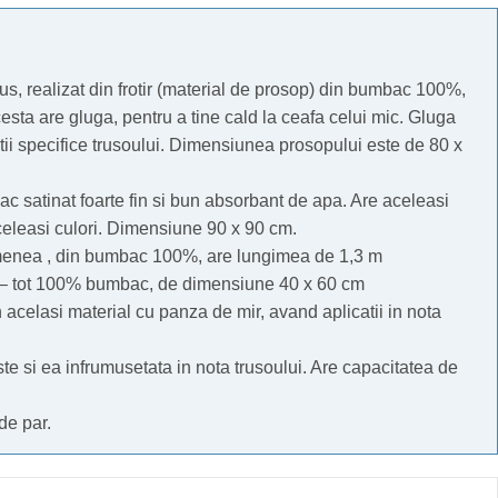
s, realizat din frotir (material de prosop) din bumbac 100%,
esta are gluga, pentru a tine cald la ceafa celui mic. Gluga
tii specifice trusoului. Dimensiunea prosopului este de 80 x
c satinat foarte fin si bun absorbant de apa. Are aceleasi
 aceleasi culori. Dimensiune 90 x 90 cm.
menea , din bumbac 100%, are lungimea de 1,3 m
 – tot 100% bumbac, de dimensiune 40 x 60 cm
acelasi material cu panza de mir, avand aplicatii in nota
este si ea infrumusetata in nota trusoului. Are capacitatea de
de par.