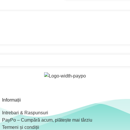
Informații
Intrebari & Raspunsuri
PayPo – Cumpără acum, plătește mai târziu
Termeni și condiții