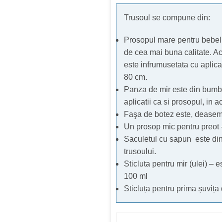
Trusoul se compune din:
Prosopul mare pentru bebelu
de cea mai buna calitate. Ac
este infrumusetata cu aplica
80 cm.
Panza de mir este din bumba
aplicatii ca si prosopul, in
Faşa de botez este, dease
Un prosop mic pentru preot
Saculetul cu sapun este din 
trusoului.
Sticluta pentru mir (ulei) – 
100 ml
Sticluța pentru prima șuvița 