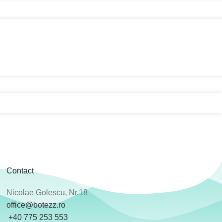
Contact
Nicolae Golescu, Nr.18
office@botezz.ro
+40 775 253 553