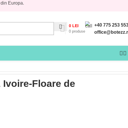
 din Europa.
+40 775 253 55
0
LEI
0
produse
office@botezz.
Ivoire-Floare de