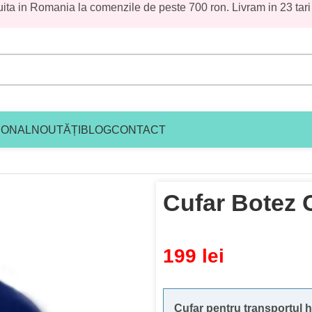
uita in Romania la comenzile de peste 700 ron. Livram in 23 tari
IONAL
NOUTĂȚI
BLOG
CONTACT
 Catifea Bleumarin
Cufar Botez 
199
lei
Cufar pentru transportul h