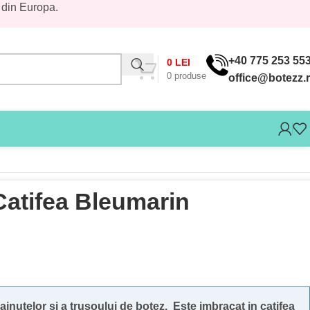
 din Europa.
+40 775 253 55
0
LEI
0
produse
office@botezz.
Catifea Bleumarin
ainutelor si a trusoului de botez.
Este imbracat in catifea