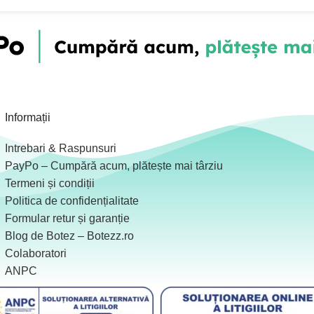
Informații
Intrebari & Raspunsuri
PayPo – Cumpără acum, plătește mai târziu
Termeni și condiții
Politica de confidențialitate
Formular retur și garanție
Blog de Botez – Botezz.ro
Colaboratori
ANPC