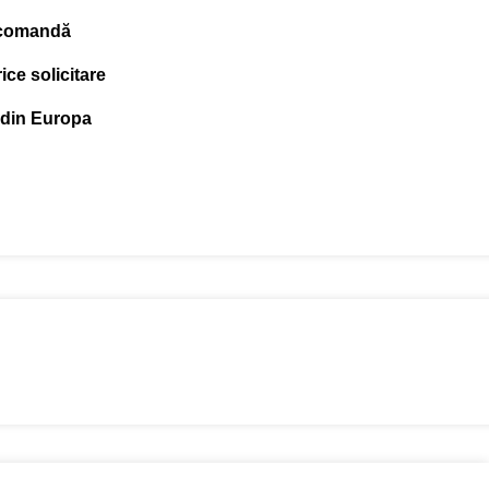
 comandă
ce solicitare
 din Europa