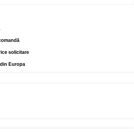
ă
 comandă
ce solicitare
 din Europa