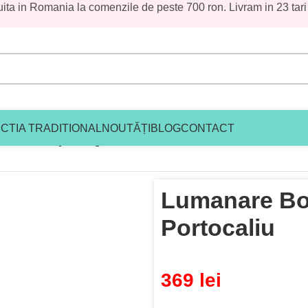
uita in Romania la comenzile de peste 700 ron. Livram in 23 tari
CTIA TRADITIONAL
NOUTĂȚI
BLOG
CONTACT
Botez Teddy Vintage Portocaliu
Lumanare Bo
Portocaliu
369
lei