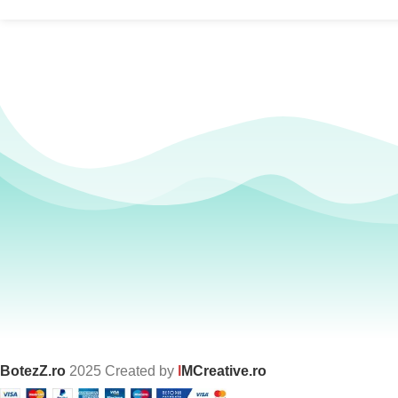
BotezZ.ro
2025 Created by
I
MCreative.ro