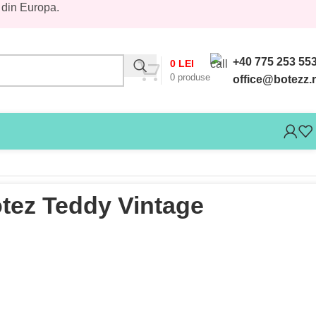
 din Europa.
+40 775 253 55
0
LEI
0
produse
office@botezz.
tez Teddy Vintage