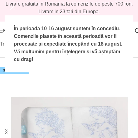
Livrare gratuita in Romania la comenzile de peste 700 ron.
Livram in 23 tari din Europa.
În perioada 10-16 august suntem în concediu.
MENIU
Prima pagină
Comenzile plasate în această perioadă vor fi
/
Magazin
/
Baieti
/
Trusouri botez baieti
/
Trusouri botez standard baieti
procesate și expediate începând cu 18 august.
Vă mulțumim pentru înțelegere și vă așteptăm
cu drag!
STOC EPUIZAT