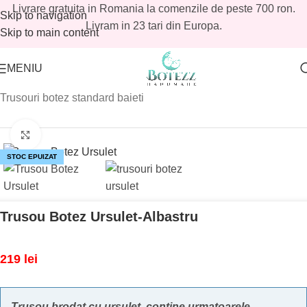
Livrare gratuita in Romania la comenzile de peste 700 ron.
Skip to navigation
Livram in 23 tari din Europa.
Skip to main content
MENIU
Prima pagină
/
Magazin
/
Baieti
/
Trusouri botez baieti
/
Trusouri botez standard baieti
Mărește imaginea
STOC EPUIZAT
Trusou Botez Ursulet-Albastru
219
lei
Trusou brodat cu ursulet,
contine urmatoarele