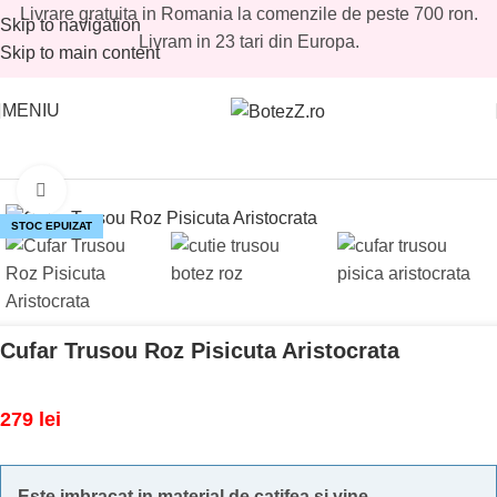
Livrare gratuita in Romania la comenzile de peste 700 ron.
Skip to navigation
Livram in 23 tari din Europa.
Skip to main content
MENIU
Prima pagină
/
Magazin
/
Fetite
/
Cufere trusouri fetite
Mărește imaginea
STOC EPUIZAT
Cufar Trusou Roz Pisicuta Aristocrata
279
lei
Este imbracat in material de catifea si vine