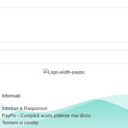
Informații
Intrebari & Raspunsuri
PayPo – Cumpără acum, plătește mai târziu
Termeni și condiții