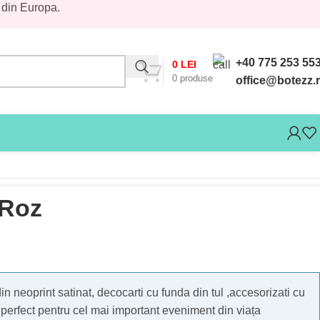
 din Europa.
+40 775 253 55
0
LEI
0
produse
office@botezz.
 Roz
din neoprint satinat, decocarti cu funda din tul ,accesorizati cu
l perfect pentru cel mai important eveniment din viața