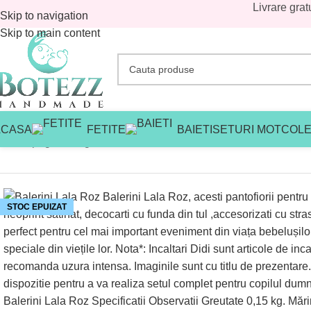
Livrare grat
Skip to navigation
Skip to main content
ACASA
FETITE
BAIETI
SETURI MOT
COLE
Prima pagină
/
Magazin
/
Fetite
/
Incaltari
/
Balerini Lala Roz
STOC EPUIZAT