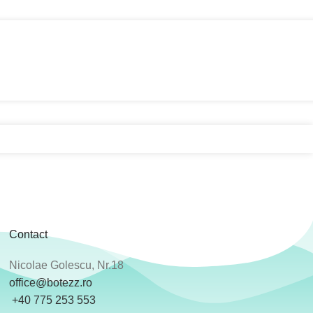
Contact
Nicolae Golescu, Nr.18
office@botezz.ro
+40 775 253 553