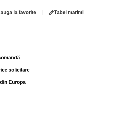
auga la favorite
Tabel marimi
ă
 comandă
ce solicitare
 din Europa