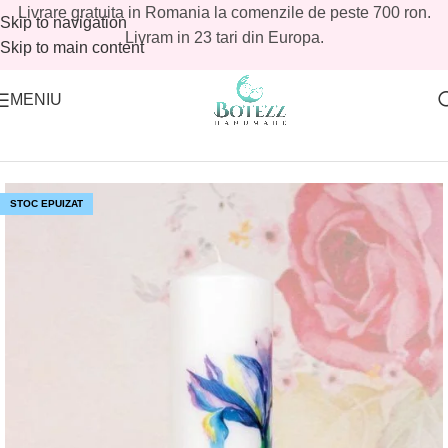
Livrare gratuita in Romania la comenzile de peste 700 ron.
Skip to navigation
Livram in 23 tari din Europa.
Skip to main content
MENIU
Prima pagină
/
Magazin
/
Fetite
/
Lumanari botez fetite
STOC EPUIZAT