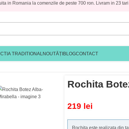
uita in Romania la comenzile de peste 700 ron. Livram in 23 tari
CTIA TRADITIONAL
NOUTĂȚI
BLOG
CONTACT
chita Botez Alba-Mirabella
Rochita Bote
219
lei
Rochita este realizata din ta