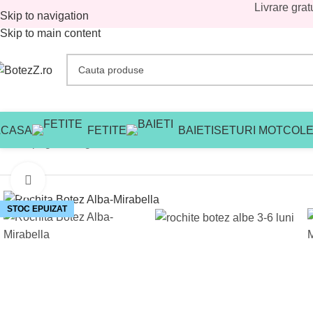
Livrare grat
Skip to navigation
Skip to main content
ACASA
FETITE
BAIETI
SETURI MOT
COLE
Prima pagină
/
Magazin
/
Reduceri botez
/
Reduceri botez fetite
/
Ro
Mărește imaginea
STOC EPUIZAT