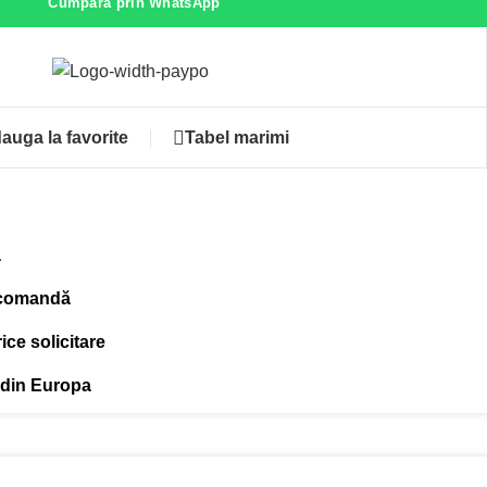
Cumpara prin WhatsApp
auga la favorite
Tabel marimi
ă
 comandă
ce solicitare
 din Europa