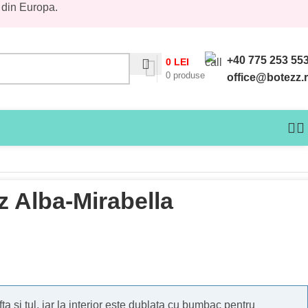
 din Europa.
+40 775 253 55
0
LEI
0
produse
office@botezz.
z Alba-Mirabella
fta si tul, iar la interior este dublata cu bumbac pentru