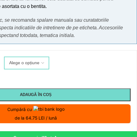
 asortata cu o bentita.
mic, se recomanda spalare manuala sau curatatoriile
specta indicatiile de intretinere de pe eticheta.
Accesoriile
espectand totodata, tematica initiala.
ADAUGĂ ÎN COȘ
Cumpără cu
de la 64.75 LEI / lună