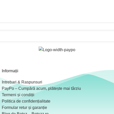
Informații
Intrebari & Raspunsuri
PayPo – Cumpără acum, plătește mai târziu
Termeni și condiții
Politica de confidențialitate
Formular retur și garanție
Blog de Botez – Botezz.ro