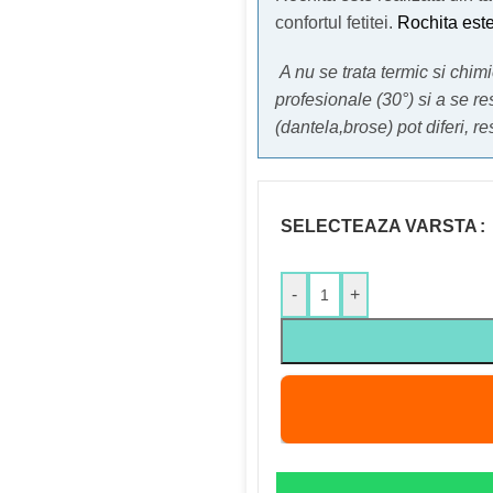
confortul fetitei.
Rochita este
A nu se trata termic si chi
profesionale (30°) si a se re
(dantela,brose) pot diferi, r
SELECTEAZA VARSTA
-
+