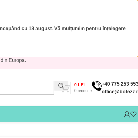
 începând cu 18 august.
Vă mulțumim pentru înțelegere
 din Europa.
+40 775 253 55
0
LEI
0
produse
office@botezz.