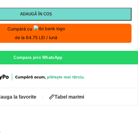
ADAUGĂ ÎN COȘ
Cumpără cu
de la 64.75 LEI / lună
Cumpara prin WhatsApp
auga la favorite
Tabel marimi
ă