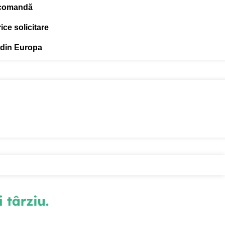
 comandă
ce solicitare
 din Europa