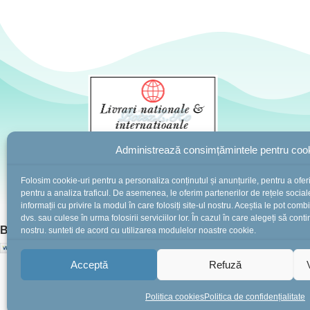
Administrează consimțămintele pentru cook
Folosim cookie-uri pentru a personaliza conținutul și anunțurile, pentru a oferi 
pentru a analiza traficul. De asemenea, le oferim partenerilor de rețele sociale
informații cu privire la modul în care folosiți site-ul nostru. Aceștia le pot comb
dvs. sau culese în urma folosirii serviciilor lor. În cazul în care alegeți să conti
BotezZ.ro
2025 Created by
I
MCreative.ro
nostru, sunteți de acord cu utilizarea modulelor noastre cookie.
Acceptă
Refuză
Politica cookies
Politica de confidențialitate