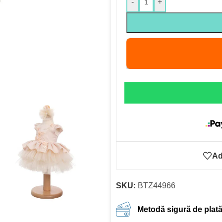
-
+
Ad
SKU:
BTZ44966
Metodă sigură de plat