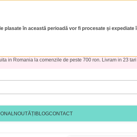
 plasate în această perioadă vor fi procesate și expediate
uita in Romania la comenzile de peste 700 ron. Livram in 23 tari
IONAL
NOUTĂȚI
BLOG
CONTACT
chita Botez Crem-Coco