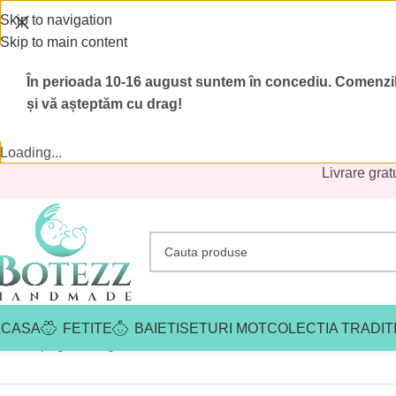
Skip to navigation
Skip to main content
În perioada 10-16 august suntem în concediu.
Comenzile
și vă așteptăm cu drag!
Loading...
Livrare grat
ACASA
FETITE
BAIETI
SETURI MOT
COLECTIA TRADIT
Prima pagină
/
Magazin
/
Reduceri botez
/
Reduceri botez fetite
/
Ro