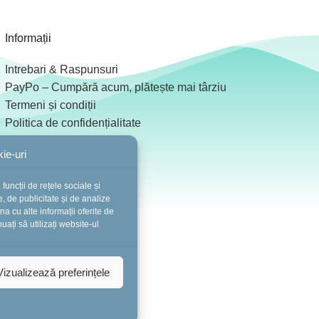
Informații
Intrebari & Raspunsuri
PayPo – Cumpără acum, plătește mai târziu
Termeni și condiții
Politica de confidențialitate
Formular retur și garanție
ie-uri
Blog de Botez – Botezz.ro
Colaboratori
funcții de rețele sociale și
ANPC
, de publicitate și de analize
ina cu alte informații oferite de
nuați să utilizați website-ul
Vizualizează preferințele