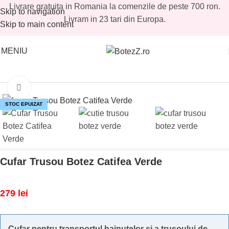
Livrare gratuita in Romania la comenzile de peste 700 ron.
Skip to navigation
Livram in 23 tari din Europa.
Skip to main content
MENIU
Prima pagină
/
Magazin
/
Baieti
/
Cufere trusouri baieti
Mărește imaginea
STOC EPUIZAT
Cufar Trusou Botez Catifea Verde
279
lei
Cufar pentru transportul hainutelor si a trusoului de