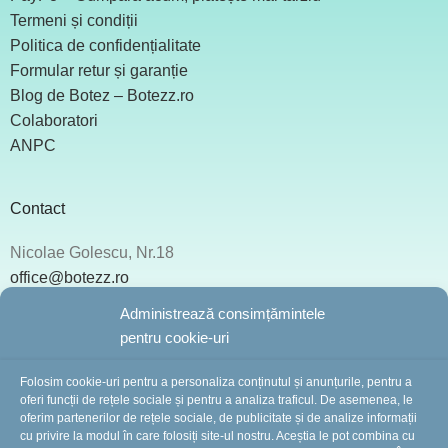
Termeni și condiții
Politica de confidențialitate
Formular retur și garanție
Blog de Botez – Botezz.ro
Colaboratori
ANPC
Contact
Nicolae Golescu, Nr.18
office@botezz.ro
+40 775 253 553
Administrează consimțămintele
‪ +40 722 609 073
pentru cookie-uri
+40 775 253 553
Folosim cookie-uri pentru a personaliza conținutul și anunțurile, pentru a
oferi funcții de rețele sociale și pentru a analiza traficul. De asemenea, le
oferim partenerilor de rețele sociale, de publicitate și de analize informații
cu privire la modul în care folosiți site-ul nostru. Aceștia le pot combina cu