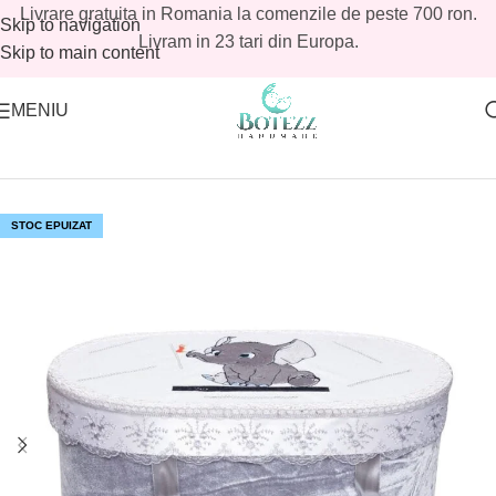
Livrare gratuita in Romania la comenzile de peste 700 ron.
Skip to navigation
Livram in 23 tari din Europa.
Skip to main content
MENIU
Prima pagină
/
Magazin
/
Baieti
/
Cufere trusouri baieti
STOC EPUIZAT