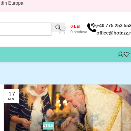
 din Europa.
+40 775 253 55
0
LEI
0
produse
office@botezz.
17
IAN.
UTILE