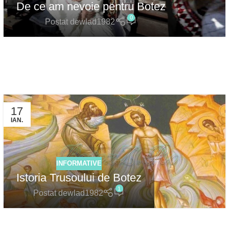
De ce am nevoie pentru Botez
0
Postat de
wlad1982
17
IAN.
INFORMATIVE
Istoria Trusoului de Botez
1
Postat de
wlad1982