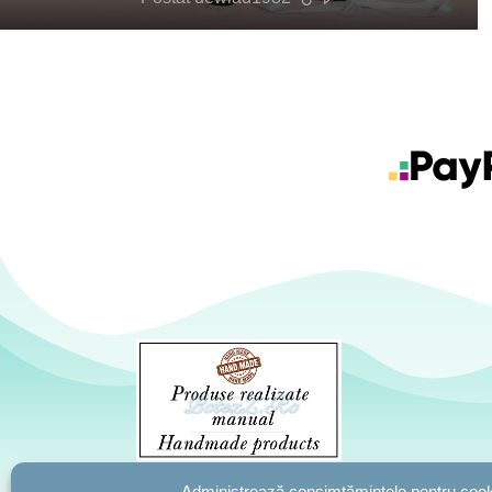
Administrează consimțămintele pentru cook