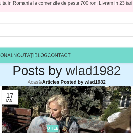
uita in Romania la comenzile de peste 700 ron. Livram in 23 tari
le plasate în această perioadă vor fi
țumim pentru înțelegere și vă așteptăm cu
IONAL
NOUTĂȚI
BLOG
CONTACT
Posts by
wlad1982
Acasă
/
Articles Posted by wlad1982
17
IAN.
UTILE