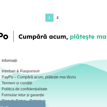
1
2
Informații
Intrebari & Raspunsuri
PayPo – Cumpără acum, plătește mai târziu
Termeni și condiții
Politica de confidențialitate
Formular retur și garanție
Blog de Botez – Botezz.ro
ie-uri
Colaboratori