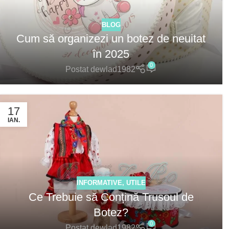
BLOG
Cum să organizezi un botez de neuitat
în 2025
0
Postat de
wlad1982
17
IAN.
INFORMATIVE
,
UTILE
Ce Trebuie să Conțină Trusoul de
Botez?
0
Postat de
wlad1982