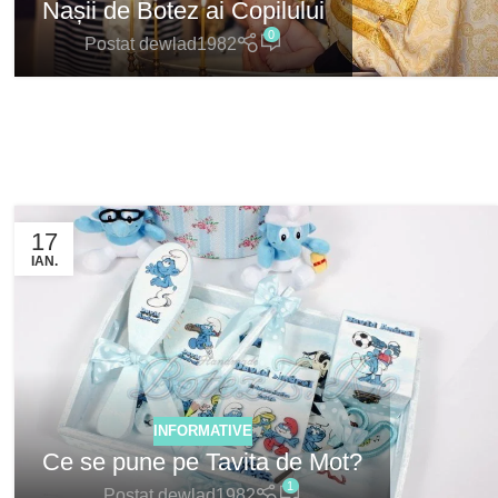
Nașii de Botez ai Copilului
0
Postat de
wlad1982
17
IAN.
INFORMATIVE
Ce se pune pe Tavita de Mot?
1
Postat de
wlad1982